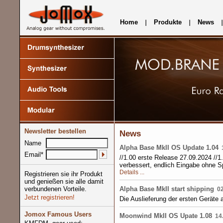
Home
Produkte
News
Newsletter bestellen
News
Name
Alpha Base MkII OS Update 1.04
1
Email*
//1.00 erste Release 27.09.2024 //1
verbessert, endlich Eingabe ohne Sp
Details ...
Registrieren sie ihr Produkt
und genießen sie alle damit
verbundenen Vorteile.
Alpha Base MkII start shipping
02
Jetzt registrieren!
Die Auslieferung der ersten Geräte 
Jomox Famous Users
Moonwind MkII OS Upate 1.08
14.