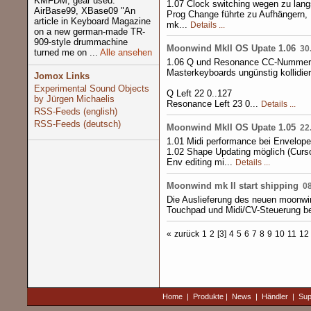
KMFDM, gear used:
1.07 Clock switching wegen zu lan
AirBase99, XBase09 "An
Prog Change führte zu Aufhängern,
article in Keyboard Magazine
mk...
Details ...
on a new german-made TR-
909-style drummachine
Moonwind MkII OS Upate 1.06
30.
turned me on ...
Alle ansehen
1.06 Q und Resonance CC-Nummern 
Masterkeyboards ungünstig kollidier
Jomox Links
Experimental Sound Objects
Q Left 22 0..127
by Jürgen Michaelis
Resonance Left 23 0...
Details ...
RSS-Feeds (english)
RSS-Feeds (deutsch)
Moonwind MkII OS Upate 1.05
22.
1.01 Midi performance bei Envelope
1.02 Shape Updating möglich (Cur
Env editing mi...
Details ...
Moonwind mk II start shipping
08
Die Auslieferung des neuen moonwin
Touchpad und Midi/CV-Steuerung be
«
zurück
1
2
[3]
4
5
6
7
8
9
10
11
12
Home
|
Produkte
|
News
|
Händler
|
Sup