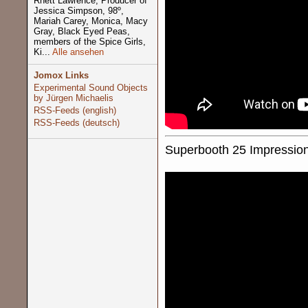
Rhett Lawrence, Producer of
Jessica Simpson, 98º,
Mariah Carey, Monica, Macy
Gray, Black Eyed Peas,
members of the Spice Girls,
Ki...
Alle ansehen
Jomox Links
Experimental Sound Objects
by Jürgen Michaelis
RSS-Feeds (english)
RSS-Feeds (deutsch)
Superbooth 25 Impression