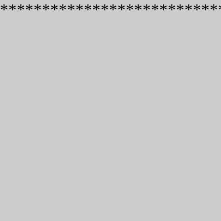
**************************