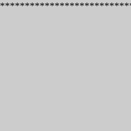
**************************